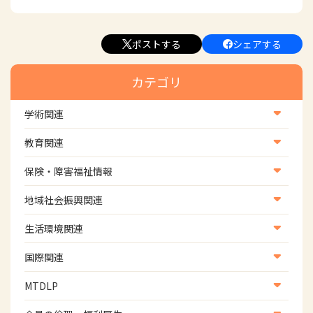
ポストする
シェアする
カテゴリ
学術関連
学術・研究
教育関連
学会
養成教育
保険・障害福祉情報
学術誌
生涯教育
医療保険情報
地域社会振興関連
研修会
介護保険情報
地域社会振興部地域事業支援課【認知症対策班】
生活環境関連
協会認定資格試験・審査会情報
児童福祉・障害福祉情報
地域社会振興部地域事業支援課【地域包括ケア推進班】
生活環境・福祉用具支援
国際関連
地域社会振興部地域事業支援課【運転と地域移動推進
国際関連
MTDLP
班】
WFOT等海外関連情報
スポーツ振興関連
MTDLP室