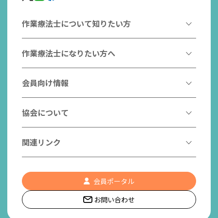
作業療法士について知りたい方
作業療法とは
作業療法士になりたい方へ
作業療法士とは
作業療法士になるには
会員向け情報
はたらく作業療法士
作業療法士として活躍する先輩
作業療法士のスゴ技
協会からのお知らせ
協会について
こんなところで活躍！作業療法士
作業療法士の支援を受ける
研修会一覧
作業療法士養成校一覧
会長挨拶
関連リンク
チームの中で活躍する作業療法士
日本作業療法学会
役員名簿
入会案内
作業療法士Q&A
PICK UP
協会認定資格リスト
社員名簿
認知症の方への作業療法
会員ポータル
都道府県作業療法士会
会員の福利厚生
組織図
お問い合わせ
作業療法士養成校一覧
作業療法の定義